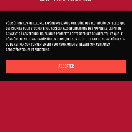
Pour offrir les meilleures expériences, nous utilisons des technologies telles que
les cookies pour stocker et/ou accéder aux informations des appareils. Le fait de
TICKETS DISPONIBLES
consentir à ces technologies nous permettra de traiter des données telles que le
comportement de navigation ou les ID uniques sur ce site. Le fait de ne pas consentir
ou de retirer son consentement peut avoir un effet négatif sur certaines
caractéristiques et fonctions.
COBRA THE IMPALER
Accepter
TICKETS • 23,5€
COBRA THE IMPALER continue their masterclass in
contemporary heavy metal with Karma Collision: an
action-packed collection of heavy anthems that
juxtapose deceptive complexity and technical
prowess with soaring hooks and stirring choruses!
Born from a deep wish to combine savage metal with
gripping visuals, COBRA THE IMPALER came on the
scene with their 2021 debut album Colossal Gods