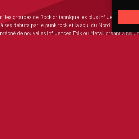
les groupes de Rock britannique les plus influents des ann
 à ses débuts par le punk rock et la soul du Nord mais, à trav
mprégné de nouvelles influences Folk ou Metal, créant ainsi u
 toujours mené par son charismatique frontman Justin Sulliv
e ces groupes qui fuit la célébrité tout en poussant ses limite
 un groupe qui continue à s’épanouir à travers les années d
 Sinfonia » en septembre 2023, NMA revient avec l’excellent «
 Puissant et intense émotionnellement, NMA continue de pouss
e à son cœur et à son intégrité artistique.
ôt à Louvain fin mars dernier, NMA revient en Belgique et po
dans le cadre de leur 2e partie de (très grosse) tournée euro