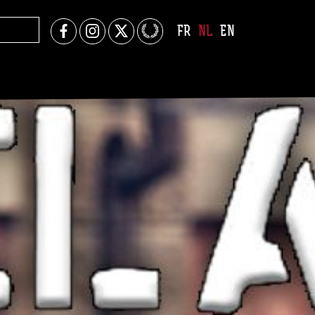
FR
NL
EN