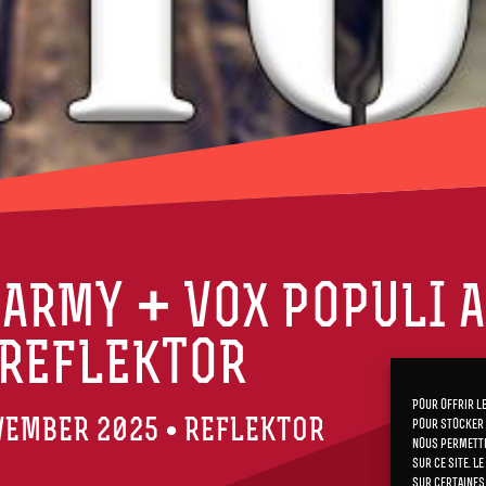
ARMY + VOX POPULI 
REFLEKTOR
Pour offrir l
VEMBER 2025 • REFLEKTOR
pour stocker 
nous permettr
sur ce site. L
sur certaines