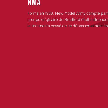
NMA
Formé en 1980, New Model Army compte parmi 
groupe originaire de Bradford était influencé
le groupe n’a cessé de se dépasser et s’est i
inclassable.
À travers sa longue carrière, New Model Army
fait de choix simples ou sûrs, devenant l’un d
après chaque album à succès ; devenant ainsi
singulier.
Après la sortie de leur album Live intitulé «
leur 16e album studio, sorti en janvier 2024.
de sa signature musicale tout en restant fidèl
Après le grand succès de leur concert au Dép
fois à Liège, pour une date belge exclusive, 