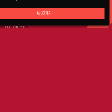
ées 90. Le
Accepter
ers les années,
n son unique et
an n’a jamais
s de créativité
ans leur genre
 Unbroken »,
er les limites
ur la première
péenne.