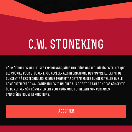
C.W. STONEKING
17 MEI 2026 • REFLEKTOR
Pour offrir les meilleures expériences, nous utilisons des technologies telles que
DEUREN • 19:30
les cookies pour stocker et/ou accéder aux informations des appareils. Le fait de
20:30 • C.W. STONEKING
consentir à ces technologies nous permettra de traiter des données telles que le
comportement de navigation ou les ID uniques sur ce site. Le fait de ne pas consentir
ou de retirer son consentement peut avoir un effet négatif sur certaines
caractéristiques et fonctions.
Accepter
TICKETS EN VENTE LE 16 JANVIER à 11 HEURES.
TICKET