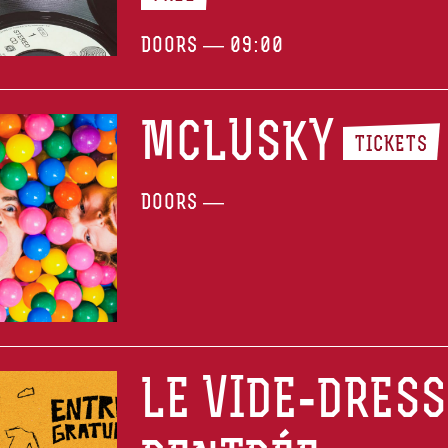
DOORS — 09:00
MCLUSKY
TICKETS
DOORS —
LE VIDE-DRESS