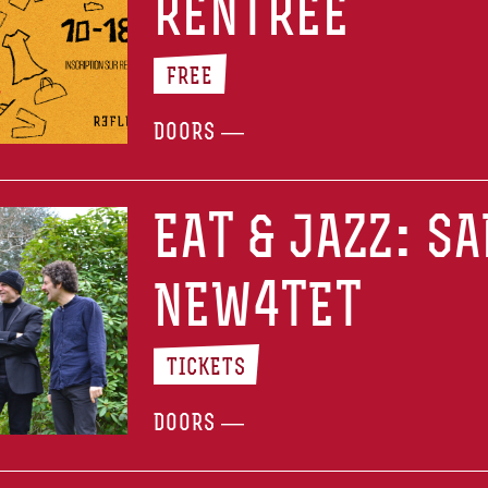
RENTRÉE
FREE
DOORS —
EAT & JAZZ: S
NEW4TET
TICKETS
DOORS —