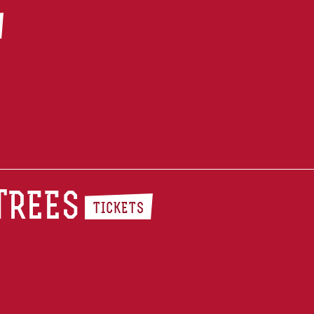
TREES
TICKETS