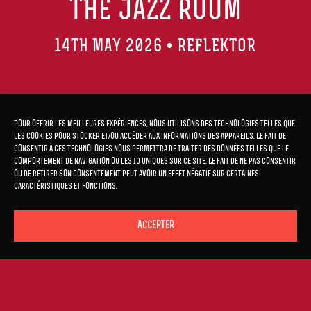
THE JAZZ ROOM
14TH MAY 2026 • REFLEKTOR
Come and discover The Jazz Room in Liège! A
perfect blend of carefully selected classic hits and
Pour offrir les meilleures expériences, nous utilisons des technologies telles que
spontaneous improvisations, this musical
les cookies pour stocker et/ou accéder aux informations des appareils. Le fait de
consentir à ces technologies nous permettra de traiter des données telles que le
experience takes you on a journey back to the
comportement de navigation ou les ID uniques sur ce site. Le fait de ne pas consentir
origins of this revolutionary genre. Get your tickets
ou de retirer son consentement peut avoir un effet négatif sur certaines
caractéristiques et fonctions.
now for The Jazz Room: a trip to the heart of New
Orleans, right in the middle of Liège!
Accepter
TICKETS
What’s in store for you
🎵 Enjoy a live performance with talented jazz
musicians and singers